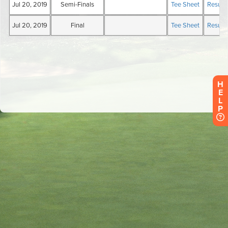
H
E
L
P